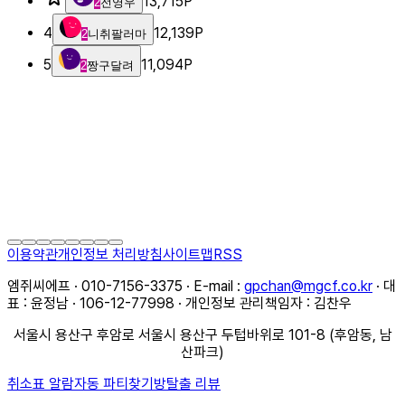
13,715
P
2
전영우
4
12,139
P
2
니취팔러마
5
11,094
P
2
짱구달려
이용약관
개인정보 처리방침
사이트맵
RSS
엠쥐씨에프 · 010-7156-3375 · E-mail :
gpchan@mgcf.co.kr
· 대
표 : 윤정남 · 106-12-77998 · 개인정보 관리책임자 : 김찬우
서울시 용산구 후암로 서울시 용산구 두텁바위로 101-8 (후암동, 남
산파크)
취소표 알람
자동 파티찾기
방탈출 리뷰