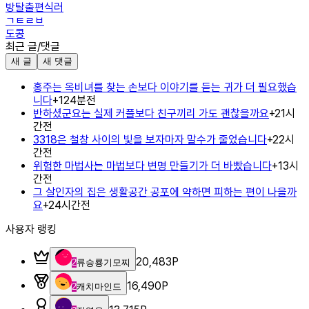
방탈출편식러
ㄱㅌㄹㅂ
도콩
최근 글/댓글
새 글
새 댓글
홍주는 옥비녀를 찾는 손보다 이야기를 듣는 귀가 더 필요했습
니다
+
1
24분전
반하셨군요는 실제 커플보다 친구끼리 가도 괜찮을까요
+
2
1시
간전
3318은 철창 사이의 빛을 보자마자 말수가 줄었습니다
+
2
2시
간전
위험한 마법사는 마법보다 변명 만들기가 더 바빴습니다
+
1
3시
간전
그 살인자의 집은 생활공간 공포에 약하면 피하는 편이 나을까
요
+
2
4시간전
사용자 랭킹
20,483
P
2
류승룡기모찌
16,490
P
2
캐치마인드