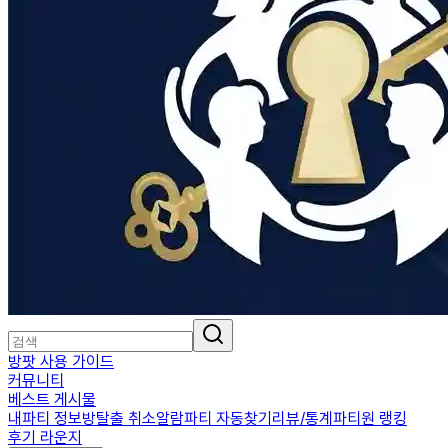
방팟 사용 가이드
커뮤니티
베스트 게시물
내파티 정보
방탈출 취소알람
파티 자동찾기
리뷰/통계
파티원 랭킹
후기 라운지