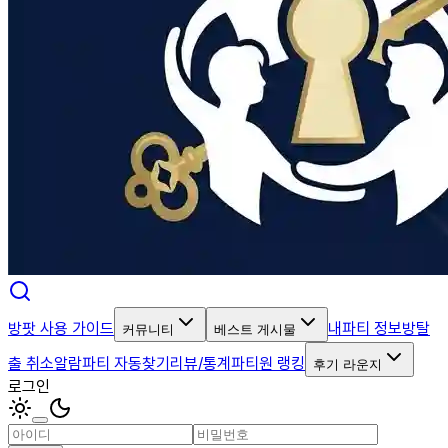
방팟 사용 가이드
내파티 정보
방탈
커뮤니티
베스트 게시물
출 취소알람
파티 자동찾기
리뷰/통계
파티원 랭킹
후기 라운지
로그인