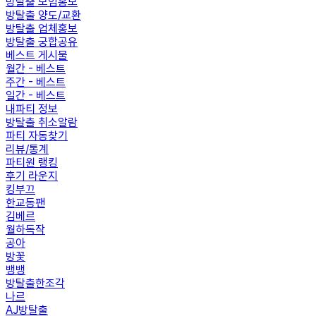
방탈출 모임홍보
방탈출 양도/교환
방탈출 업체홍보
방탈출 궁합공유
베스트 게시물
월간 - 베스트
주간 - 베스트
일간 - 베스트
내파티 정보
방탈출 취소알람
파티 자동찾기
리뷰/통계
파티원 랭킹
후기 라운지
킹부끄
한교동팬
김베르
월하독작
공아
방꽃
뱅뱅
방탈출한조각
나르
AJ방탈출