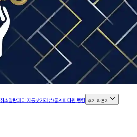
 취소알람
파티 자동찾기
리뷰/통계
파티원 랭킹
후기 라운지