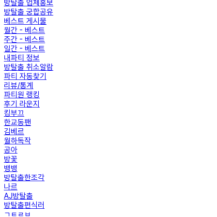
방탈출 업체홍보
방탈출 궁합공유
베스트 게시물
월간 - 베스트
주간 - 베스트
일간 - 베스트
내파티 정보
방탈출 취소알람
파티 자동찾기
리뷰/통계
파티원 랭킹
후기 라운지
킹부끄
한교동팬
김베르
월하독작
공아
방꽃
뱅뱅
방탈출한조각
나르
AJ방탈출
방탈출편식러
ㄱㅌㄹㅂ