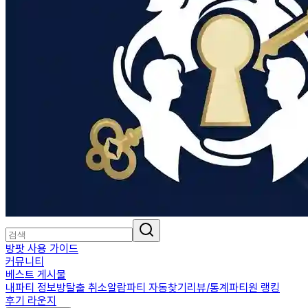
방팟 사용 가이드
커뮤니티
베스트 게시물
내파티 정보
방탈출 취소알람
파티 자동찾기
리뷰/통계
파티원 랭킹
후기 라운지