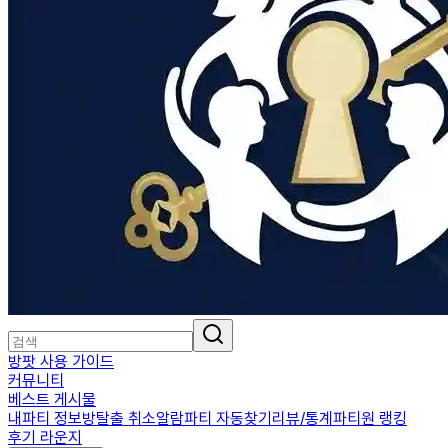
방팟 사용 가이드
커뮤니티
베스트 게시물
내파티 정보
방탈출 취소알람
파티 자동찾기
리뷰/통계
파티원 랭킹
후기 라운지