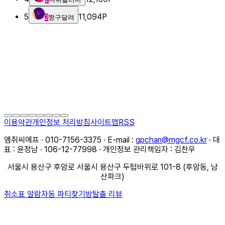
5
11,094
P
2
짱구달려
이용약관
개인정보 처리방침
사이트맵
RSS
엠쥐씨에프 · 010-7156-3375 · E-mail :
gpchan@mgcf.co.kr
· 대
표 : 윤정남 · 106-12-77998 · 개인정보 관리책임자 : 김찬우
서울시 용산구 후암로 서울시 용산구 두텁바위로 101-8 (후암동, 남
산파크)
취소표 알람
자동 파티찾기
방탈출 리뷰