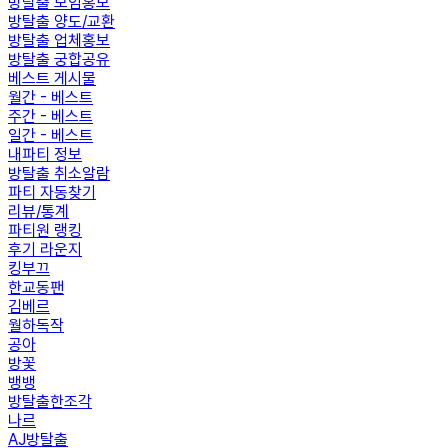
방탈출 모임홍보
방탈출 양도/교환
방탈출 업체홍보
방탈출 궁합공유
베스트 게시물
월간 - 베스트
주간 - 베스트
일간 - 베스트
내파티 정보
방탈출 취소알람
파티 자동찾기
리뷰/통계
파티원 랭킹
후기 라운지
킹부끄
한교동팬
김베르
월하독작
공아
방꽃
뱅뱅
방탈출한조각
나르
AJ방탈출