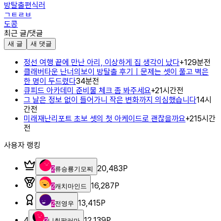
방탈출편식러
ㄱㅌㄹㅂ
도콩
최근 글/댓글
새 글
새 댓글
정선 여행 끝에 만난 아리, 이상하게 집 생각이 났다
+
1
29분전
클래버타운 난너의보이 방탈출 후기｜문제는 셋이 풀고 벽은
한 명이 두드렸다
34분전
큐피드 아카데미 준비물 체크 좀 봐주세요
+
2
1시간전
그 날은 정보 없이 들어가니 작은 변화까지 의심했습니다
14시
간전
미래재난리포트 초보 셋의 첫 아케이드로 괜찮을까요
+
2
15시간
전
사용자 랭킹
20,483
P
2
류승룡기모찌
16,287
P
2
캐치마인드
13,415
P
2
전영우
4
12,139
P
2
니취팔러마