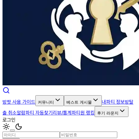
방팟 사용 가이드
내파티 정보
방탈
커뮤니티
베스트 게시물
출 취소알람
파티 자동찾기
리뷰/통계
파티원 랭킹
후기 라운지
로그인