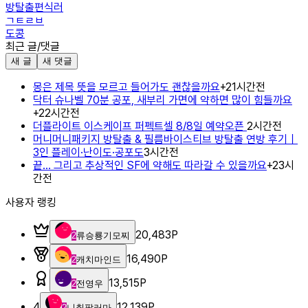
방탈출편식러
ㄱㅌㄹㅂ
도콩
최근 글/댓글
새 글
새 댓글
몽은 제목 뜻을 모르고 들어가도 괜찮을까요
+
2
1시간전
닥터 슈나벨 70분 공포, 새부리 가면에 약하면 많이 힘들까요
+
2
2시간전
더플라이트 이스케이프 퍼펙트셀 8/8일 예약오픈
2시간전
머니머니패키지 방탈출 & 필름바이스티브 방탈출 연방 후기｜
3인 플레이·난이도·공포도
3시간전
끝... 그리고 추상적인 SF에 약해도 따라갈 수 있을까요
+
2
3시
간전
사용자 랭킹
20,483
P
2
류승룡기모찌
16,490
P
2
캐치마인드
13,515
P
2
전영우
4
12,139
P
2
니취팔러마