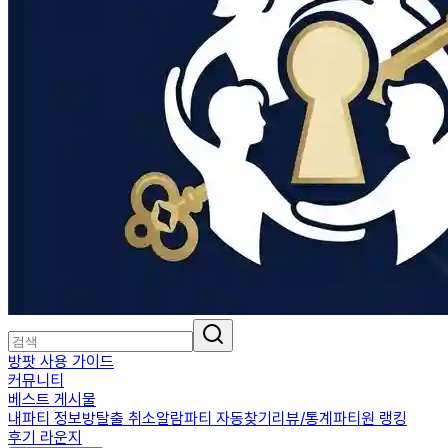
방팟 사용 가이드
커뮤니티
베스트 게시물
내파티 정보
방탈출 취소알람
파티 자동찾기
리뷰/통계
파티원 랭킹
후기 라운지