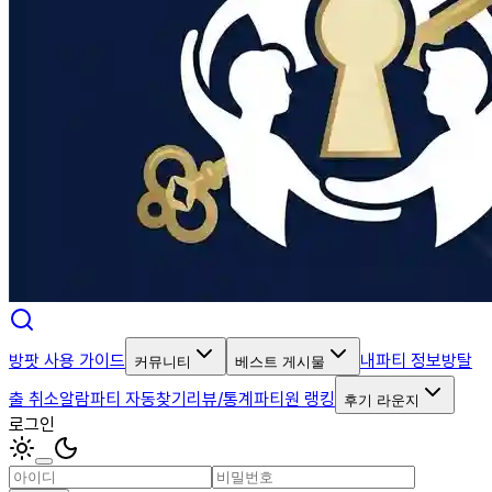
방팟 사용 가이드
내파티 정보
방탈
커뮤니티
베스트 게시물
출 취소알람
파티 자동찾기
리뷰/통계
파티원 랭킹
후기 라운지
로그인