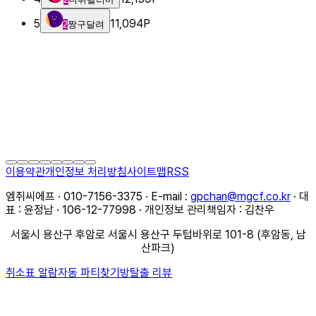
5
11,094
P
2
짱구달려
이용약관
개인정보 처리방침
사이트맵
RSS
엠쥐씨에프 · 010-7156-3375 · E-mail :
gpchan@mgcf.co.kr
· 대
표 : 윤정남 · 106-12-77998 · 개인정보 관리책임자 : 김찬우
서울시 용산구 후암로 서울시 용산구 두텁바위로 101-8 (후암동, 남
산파크)
취소표 알람
자동 파티찾기
방탈출 리뷰