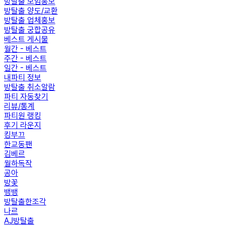
방탈출 모임홍보
방탈출 양도/교환
방탈출 업체홍보
방탈출 궁합공유
베스트 게시물
월간 - 베스트
주간 - 베스트
일간 - 베스트
내파티 정보
방탈출 취소알람
파티 자동찾기
리뷰/통계
파티원 랭킹
후기 라운지
킹부끄
한교동팬
김베르
월하독작
공아
방꽃
뱅뱅
방탈출한조각
나르
AJ방탈출