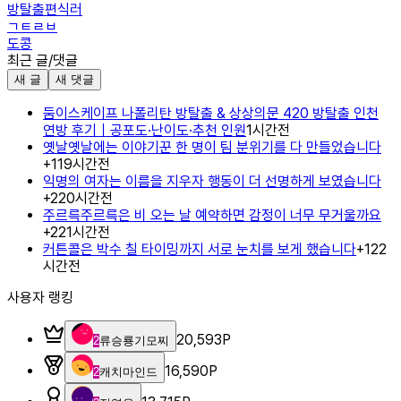
방탈출편식러
ㄱㅌㄹㅂ
도콩
최근 글/댓글
새 글
새 댓글
둠이스케이프 나폴리탄 방탈출 & 상상의문 420 방탈출 인천
연방 후기｜공포도·난이도·추천 인원
1시간전
옛날옛날에는 이야기꾼 한 명이 팀 분위기를 다 만들었습니다
+
1
19시간전
익명의 여자는 이름을 지우자 행동이 더 선명하게 보였습니다
+
2
20시간전
주르륵주르륵은 비 오는 날 예약하면 감정이 너무 무거울까요
+
2
21시간전
커튼콜은 박수 칠 타이밍까지 서로 눈치를 보게 했습니다
+
1
22
시간전
사용자 랭킹
20,593
P
2
류승룡기모찌
16,590
P
2
캐치마인드