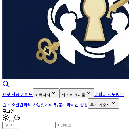
방팟 사용 가이드
내파티 정보
방탈
커뮤니티
베스트 게시물
출 취소알람
파티 자동찾기
리뷰/통계
파티원 랭킹
후기 라운지
로그인