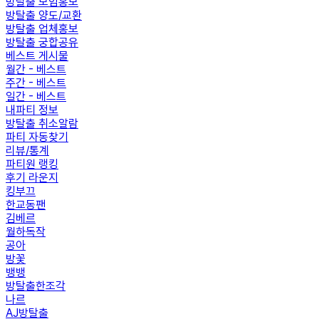
방탈출 모임홍보
방탈출 양도/교환
방탈출 업체홍보
방탈출 궁합공유
베스트 게시물
월간 - 베스트
주간 - 베스트
일간 - 베스트
내파티 정보
방탈출 취소알람
파티 자동찾기
리뷰/통계
파티원 랭킹
후기 라운지
킹부끄
한교동팬
김베르
월하독작
공아
방꽃
뱅뱅
방탈출한조각
나르
AJ방탈출