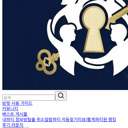
방팟 사용 가이드
커뮤니티
베스트 게시물
내파티 정보
방탈출 취소알람
파티 자동찾기
리뷰/통계
파티원 랭킹
후기 라운지