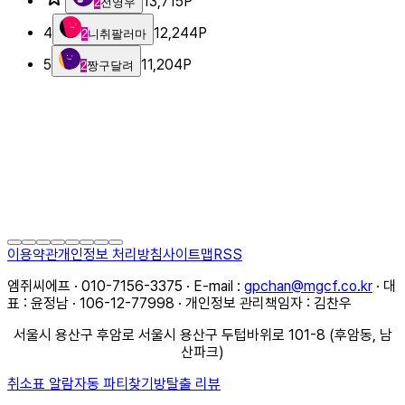
13,715
P
2
전영우
4
12,244
P
2
니취팔러마
5
11,204
P
2
짱구달려
이용약관
개인정보 처리방침
사이트맵
RSS
엠쥐씨에프 · 010-7156-3375 · E-mail :
gpchan@mgcf.co.kr
· 대
표 : 윤정남 · 106-12-77998 · 개인정보 관리책임자 : 김찬우
서울시 용산구 후암로 서울시 용산구 두텁바위로 101-8 (후암동, 남
산파크)
취소표 알람
자동 파티찾기
방탈출 리뷰