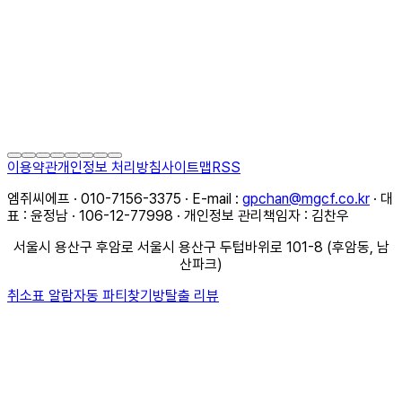
이용약관
개인정보 처리방침
사이트맵
RSS
엠쥐씨에프 · 010-7156-3375 · E-mail :
gpchan@mgcf.co.kr
· 대
표 : 윤정남 · 106-12-77998 · 개인정보 관리책임자 : 김찬우
서울시 용산구 후암로 서울시 용산구 두텁바위로 101-8 (후암동, 남
산파크)
취소표 알람
자동 파티찾기
방탈출 리뷰