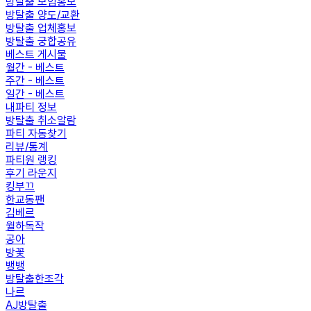
방탈출 모임홍보
방탈출 양도/교환
방탈출 업체홍보
방탈출 궁합공유
베스트 게시물
월간 - 베스트
주간 - 베스트
일간 - 베스트
내파티 정보
방탈출 취소알람
파티 자동찾기
리뷰/통계
파티원 랭킹
후기 라운지
킹부끄
한교동팬
김베르
월하독작
공아
방꽃
뱅뱅
방탈출한조각
나르
AJ방탈출