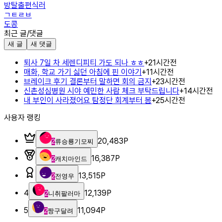
방탈출편식러
ㄱㅌㄹㅂ
도콩
최근 글/댓글
새 글
새 댓글
퇴사 7일 차 세렌디피티 가도 되나 ㅎㅎ
+
2
1시간전
매화, 학교 가기 싫던 아침에 핀 이야기
+
1
1시간전
브레이크 후기 결론부터 말하면 회의 금지
+
2
3시간전
신촌성심병원 시야 예민한 사람 체크 부탁드립니다
+
1
4시간전
내 부인이 사라졌어요 탐정단 회계부터 봄
+
2
5시간전
사용자 랭킹
20,483
P
2
류승룡기모찌
16,387
P
2
캐치마인드
13,515
P
2
전영우
4
12,139
P
2
니취팔러마
5
11,094
P
2
짱구달려