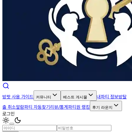
방팟 사용 가이드
내파티 정보
방탈
커뮤니티
베스트 게시물
출 취소알람
파티 자동찾기
리뷰/통계
파티원 랭킹
후기 라운지
로그인