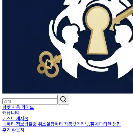
방팟 사용 가이드
커뮤니티
베스트 게시물
내파티 정보
방탈출 취소알람
파티 자동찾기
리뷰/통계
파티원 랭킹
후기 라운지