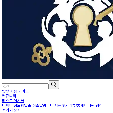
방팟 사용 가이드
커뮤니티
베스트 게시물
내파티 정보
방탈출 취소알람
파티 자동찾기
리뷰/통계
파티원 랭킹
후기 라운지