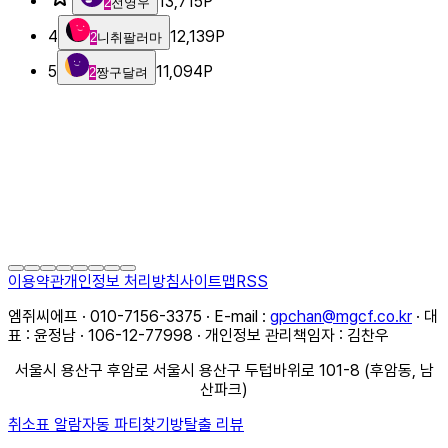
13,715
P
2
전영우
4
12,139
P
2
니취팔러마
5
11,094
P
2
짱구달려
이용약관
개인정보 처리방침
사이트맵
RSS
엠쥐씨에프 · 010-7156-3375 · E-mail :
gpchan@mgcf.co.kr
· 대
표 : 윤정남 · 106-12-77998 · 개인정보 관리책임자 : 김찬우
서울시 용산구 후암로 서울시 용산구 두텁바위로 101-8 (후암동, 남
산파크)
취소표 알람
자동 파티찾기
방탈출 리뷰