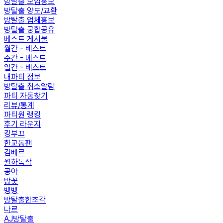
방탈출 모임홍보
방탈출 양도/교환
방탈출 업체홍보
방탈출 궁합공유
베스트 게시물
월간 - 베스트
주간 - 베스트
일간 - 베스트
내파티 정보
방탈출 취소알람
파티 자동찾기
리뷰/통계
파티원 랭킹
후기 라운지
킹부끄
한교동팬
김베르
월하독작
공아
방꽃
뱅뱅
방탈출한조각
나르
AJ방탈출