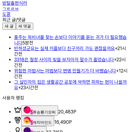
방탈출편식러
ㄱㅌㄹㅂ
도콩
최근 글/댓글
새 글
새 댓글
홍주는 옥비녀를 찾는 손보다 이야기를 듣는 귀가 더 필요했습
니다
5분전
반하셨군요는 실제 커플보다 친구끼리 가도 괜찮을까요
+
2
1시
간전
3318은 철창 사이의 빛을 보자마자 말수가 줄었습니다
+
2
2시
간전
위험한 마법사는 마법보다 변명 만들기가 더 바빴습니다
+
1
2시
간전
그 살인자의 집은 생활공간 공포에 약하면 피하는 편이 나을까
요
+
2
3시간전
사용자 랭킹
20,483
P
2
류승룡기모찌
16,490
P
2
캐치마인드