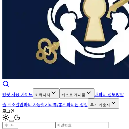
방팟 사용 가이드
내파티 정보
방탈
커뮤니티
베스트 게시물
출 취소알람
파티 자동찾기
리뷰/통계
파티원 랭킹
후기 라운지
로그인