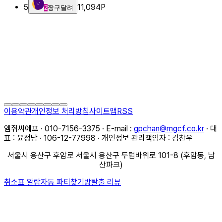
5
11,094
P
2
짱구달려
이용약관
개인정보 처리방침
사이트맵
RSS
엠쥐씨에프 · 010-7156-3375 · E-mail :
gpchan@mgcf.co.kr
· 대
표 : 윤정남 · 106-12-77998 · 개인정보 관리책임자 : 김찬우
서울시 용산구 후암로 서울시 용산구 두텁바위로 101-8 (후암동, 남
산파크)
취소표 알람
자동 파티찾기
방탈출 리뷰