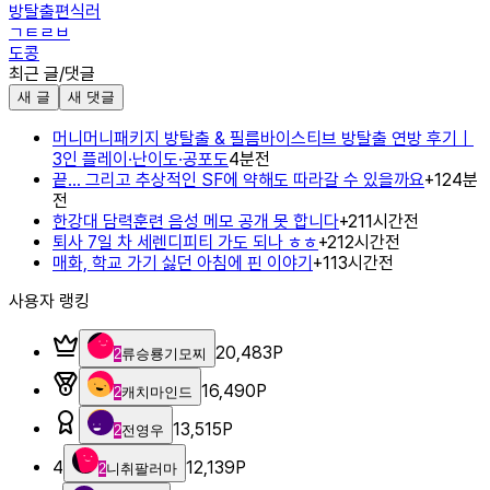
방탈출편식러
ㄱㅌㄹㅂ
도콩
최근 글/댓글
새 글
새 댓글
머니머니패키지 방탈출 & 필름바이스티브 방탈출 연방 후기｜
3인 플레이·난이도·공포도
4분전
끝... 그리고 추상적인 SF에 약해도 따라갈 수 있을까요
+
1
24분
전
한강대 담력훈련 음성 메모 공개 못 합니다
+
2
11시간전
퇴사 7일 차 세렌디피티 가도 되나 ㅎㅎ
+
2
12시간전
매화, 학교 가기 싫던 아침에 핀 이야기
+
1
13시간전
사용자 랭킹
20,483
P
2
류승룡기모찌
16,490
P
2
캐치마인드
13,515
P
2
전영우
4
12,139
P
2
니취팔러마