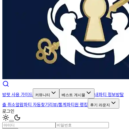
방팟 사용 가이드
내파티 정보
방탈
커뮤니티
베스트 게시물
출 취소알람
파티 자동찾기
리뷰/통계
파티원 랭킹
후기 라운지
로그인