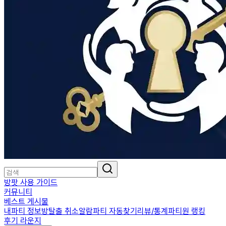
방팟 사용 가이드
커뮤니티
베스트 게시물
내파티 정보
방탈출 취소알람
파티 자동찾기
리뷰/통계
파티원 랭킹
후기 라운지