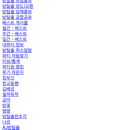
방탈출 모임홍보
방탈출 양도/교환
방탈출 업체홍보
방탈출 궁합공유
베스트 게시물
월간 - 베스트
주간 - 베스트
일간 - 베스트
내파티 정보
방탈출 취소알람
파티 자동찾기
리뷰/통계
파티원 랭킹
후기 라운지
킹부끄
한교동팬
김베르
월하독작
공아
방꽃
뱅뱅
방탈출한조각
나르
AJ방탈출