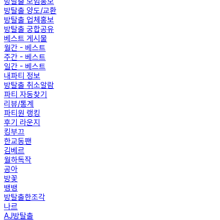
방탈출 모임홍보
방탈출 양도/교환
방탈출 업체홍보
방탈출 궁합공유
베스트 게시물
월간 - 베스트
주간 - 베스트
일간 - 베스트
내파티 정보
방탈출 취소알람
파티 자동찾기
리뷰/통계
파티원 랭킹
후기 라운지
킹부끄
한교동팬
김베르
월하독작
공아
방꽃
뱅뱅
방탈출한조각
나르
AJ방탈출