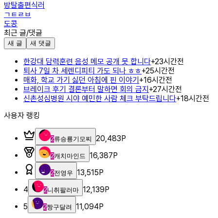
방탈출편식러
ㄱㅌㄹㅂ
도콩
최근 글/댓글
새 글
새 댓글
한강대 담력훈련 음성 메모 공개 못 합니다
+
2
3시간전
퇴사 7일 차 세렌디피티 가도 되나 ㅎㅎ
+
2
5시간전
매화, 학교 가기 싫던 아침에 핀 이야기
+
1
6시간전
브레이크 후기 결론부터 말하면 회의 금지
+
2
7시간전
신촌성심병원 시야 예민한 사람 체크 부탁드립니다
+
1
8시간전
사용자 랭킹
20,483
P
2
류승룡기모찌
16,387
P
2
캐치마인드
13,515
P
2
전영우
4
12,139
P
2
니취팔러마
5
11,094
P
2
짱구달려