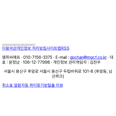
이용약관
개인정보 처리방침
사이트맵
RSS
엠쥐씨에프 · 010-7156-3375 · E-mail :
gpchan@mgcf.co.kr
· 대
표 : 윤정남 · 106-12-77998 · 개인정보 관리책임자 : 김찬우
서울시 용산구 후암로 서울시 용산구 두텁바위로 101-8 (후암동, 남
산파크)
취소표 알람
자동 파티찾기
방탈출 리뷰