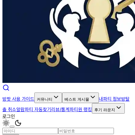
방팟 사용 가이드
내파티 정보
방탈
커뮤니티
베스트 게시물
출 취소알람
파티 자동찾기
리뷰/통계
파티원 랭킹
후기 라운지
로그인