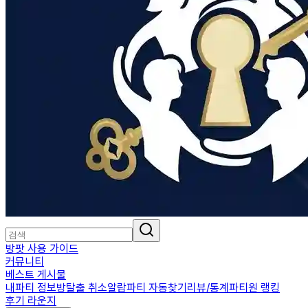
방팟 사용 가이드
커뮤니티
베스트 게시물
내파티 정보
방탈출 취소알람
파티 자동찾기
리뷰/통계
파티원 랭킹
후기 라운지