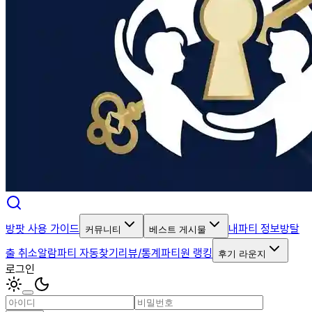
방팟 사용 가이드
내파티 정보
방탈
커뮤니티
베스트 게시물
출 취소알람
파티 자동찾기
리뷰/통계
파티원 랭킹
후기 라운지
로그인