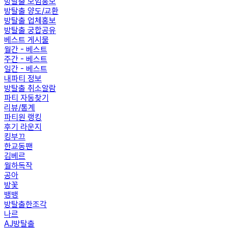
방탈출 모임홍보
방탈출 양도/교환
방탈출 업체홍보
방탈출 궁합공유
베스트 게시물
월간 - 베스트
주간 - 베스트
일간 - 베스트
내파티 정보
방탈출 취소알람
파티 자동찾기
리뷰/통계
파티원 랭킹
후기 라운지
킹부끄
한교동팬
김베르
월하독작
공아
방꽃
뱅뱅
방탈출한조각
나르
AJ방탈출