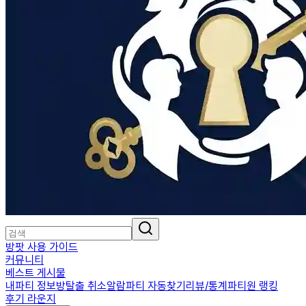
방팟 사용 가이드
커뮤니티
베스트 게시물
내파티 정보
방탈출 취소알람
파티 자동찾기
리뷰/통계
파티원 랭킹
후기 라운지