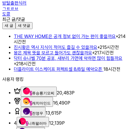
방탈출편식러
ㄱㅌㄹㅂ
도콩
최근 글/댓글
새 글
새 댓글
THE WAY HOME은 공개 정보 없이 가는 편이 좋을까요
+
2
14
시간전
진시황은 역사 지식이 적어도 즐길 수 있을까요
+
2
15시간전
몽은 제목 뜻을 모르고 들어가도 괜찮을까요
+
2
17시간전
닥터 슈나벨 70분 공포, 새부리 가면에 약하면 많이 힘들까요
+
2
18시간전
더플라이트 이스케이프 퍼펙트셀 8/8일 예약오픈
18시간전
사용자 랭킹
20,483
P
2
류승룡기모찌
16,490
P
2
캐치마인드
13,615
P
2
전영우
4
12,139
P
2
니취팔러마