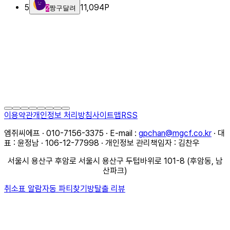
5
11,094
P
2
짱구달려
이용약관
개인정보 처리방침
사이트맵
RSS
엠쥐씨에프 · 010-7156-3375 · E-mail :
gpchan@mgcf.co.kr
· 대
표 : 윤정남 · 106-12-77998 · 개인정보 관리책임자 : 김찬우
서울시 용산구 후암로 서울시 용산구 두텁바위로 101-8 (후암동, 남
산파크)
취소표 알람
자동 파티찾기
방탈출 리뷰