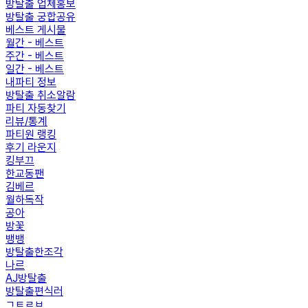
방탈출 업체홍보
방탈출 궁합공유
베스트 게시물
월간 - 베스트
주간 - 베스트
일간 - 베스트
내파티 정보
방탈출 취소알람
파티 자동찾기
리뷰/통계
파티원 랭킹
후기 라운지
킹부끄
한교동팬
김베르
월하독작
공아
방꽃
뱅뱅
방탈출한조각
나르
AJ방탈출
방탈출편식러
ㄱㅌㄹㅂ