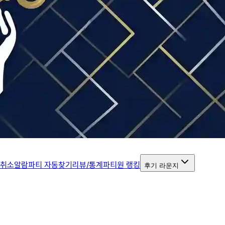
 취소알람
파티 자동찾기
리뷰/통계
파티원 랭킹
후기 라운지