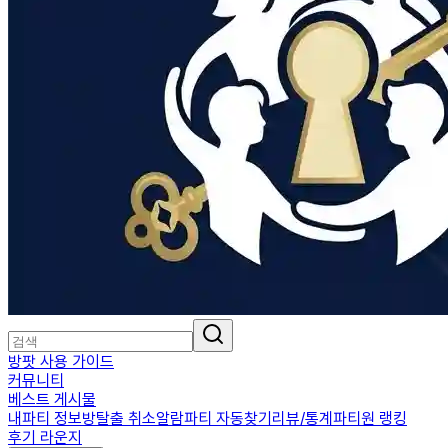
방팟 사용 가이드
커뮤니티
베스트 게시물
내파티 정보
방탈출 취소알람
파티 자동찾기
리뷰/통계
파티원 랭킹
후기 라운지