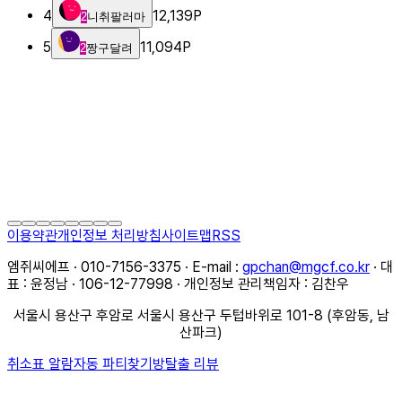
4
12,139
P
2
니취팔러마
5
11,094
P
2
짱구달려
이용약관
개인정보 처리방침
사이트맵
RSS
엠쥐씨에프 · 010-7156-3375 · E-mail :
gpchan@mgcf.co.kr
· 대
표 : 윤정남 · 106-12-77998 · 개인정보 관리책임자 : 김찬우
서울시 용산구 후암로 서울시 용산구 두텁바위로 101-8 (후암동, 남
산파크)
취소표 알람
자동 파티찾기
방탈출 리뷰