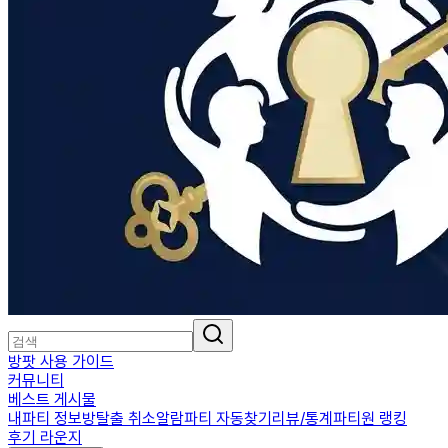
방팟 사용 가이드
커뮤니티
베스트 게시물
내파티 정보
방탈출 취소알람
파티 자동찾기
리뷰/통계
파티원 랭킹
후기 라운지