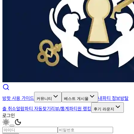
방팟 사용 가이드
내파티 정보
방탈
커뮤니티
베스트 게시물
출 취소알람
파티 자동찾기
리뷰/통계
파티원 랭킹
후기 라운지
로그인