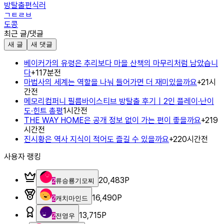
방탈출편식러
ㄱㅌㄹㅂ
도콩
최근 글/댓글
새 글
새 댓글
베이커가의 유령은 추리보다 마을 산책의 마무리처럼 남았습니
다
+
1
17분전
마법사의 세계는 역할을 나눠 들어가면 더 재미있을까요
+
2
1시
간전
메모리컴퍼니 필름바이스티브 방탈출 후기｜2인 플레이·난이
도·힌트 총평
1시간전
THE WAY HOME은 공개 정보 없이 가는 편이 좋을까요
+
2
19
시간전
진시황은 역사 지식이 적어도 즐길 수 있을까요
+
2
20시간전
사용자 랭킹
20,483
P
2
류승룡기모찌
16,490
P
2
캐치마인드
13,715
P
2
전영우