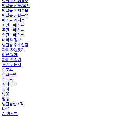
방탈출 모임홍보
방탈출 양도/교환
방탈출 업체홍보
방탈출 궁합공유
베스트 게시물
월간 - 베스트
주간 - 베스트
일간 - 베스트
내파티 정보
방탈출 취소알람
파티 자동찾기
리뷰/통계
파티원 랭킹
후기 라운지
킹부끄
한교동팬
김베르
월하독작
공아
방꽃
뱅뱅
방탈출한조각
나르
AJ방탈출