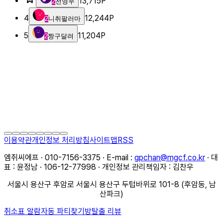
13,715
P
2
전영우
4
12,244
P
2
니취팔러마
5
11,204
P
2
짱구달려
이용약관
개인정보 처리방침
사이트맵
RSS
엠쥐씨에프 · 010-7156-3375 · E-mail :
gpchan@mgcf.co.kr
· 대
표 : 윤정남 · 106-12-77998 · 개인정보 관리책임자 : 김찬우
서울시 용산구 후암로 서울시 용산구 두텁바위로 101-8 (후암동, 남
산파크)
취소표 알람
자동 파티찾기
방탈출 리뷰