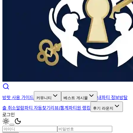
방팟 사용 가이드
내파티 정보
방탈
커뮤니티
베스트 게시물
출 취소알람
파티 자동찾기
리뷰/통계
파티원 랭킹
후기 라운지
로그인