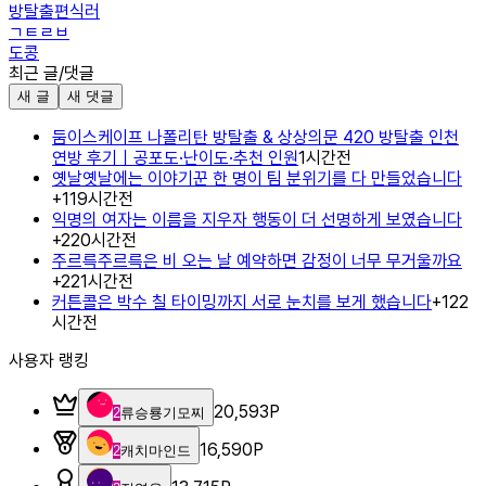
방탈출편식러
ㄱㅌㄹㅂ
도콩
최근 글/댓글
새 글
새 댓글
둠이스케이프 나폴리탄 방탈출 & 상상의문 420 방탈출 인천
연방 후기｜공포도·난이도·추천 인원
1시간전
옛날옛날에는 이야기꾼 한 명이 팀 분위기를 다 만들었습니다
+
1
19시간전
익명의 여자는 이름을 지우자 행동이 더 선명하게 보였습니다
+
2
20시간전
주르륵주르륵은 비 오는 날 예약하면 감정이 너무 무거울까요
+
2
21시간전
커튼콜은 박수 칠 타이밍까지 서로 눈치를 보게 했습니다
+
1
22
시간전
사용자 랭킹
20,593
P
2
류승룡기모찌
16,590
P
2
캐치마인드