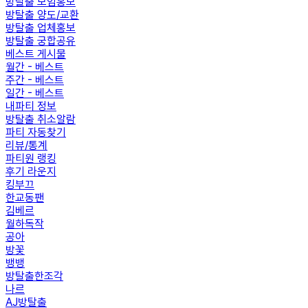
방탈출 모임홍보
방탈출 양도/교환
방탈출 업체홍보
방탈출 궁합공유
베스트 게시물
월간 - 베스트
주간 - 베스트
일간 - 베스트
내파티 정보
방탈출 취소알람
파티 자동찾기
리뷰/통계
파티원 랭킹
후기 라운지
킹부끄
한교동팬
김베르
월하독작
공아
방꽃
뱅뱅
방탈출한조각
나르
AJ방탈출