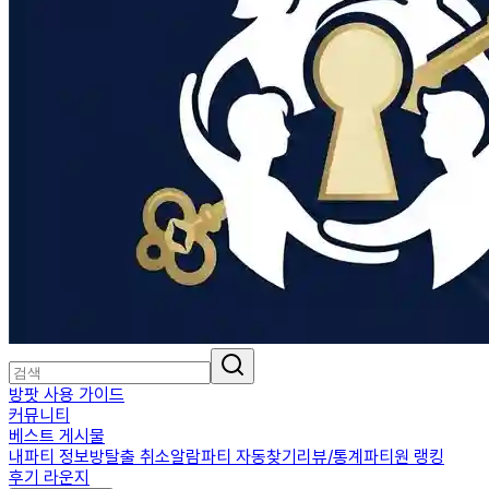
방팟 사용 가이드
커뮤니티
베스트 게시물
내파티 정보
방탈출 취소알람
파티 자동찾기
리뷰/통계
파티원 랭킹
후기 라운지