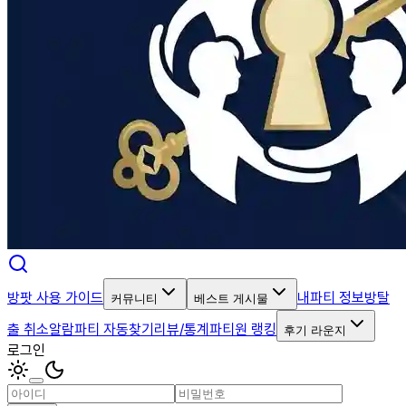
방팟 사용 가이드
내파티 정보
방탈
커뮤니티
베스트 게시물
출 취소알람
파티 자동찾기
리뷰/통계
파티원 랭킹
후기 라운지
로그인