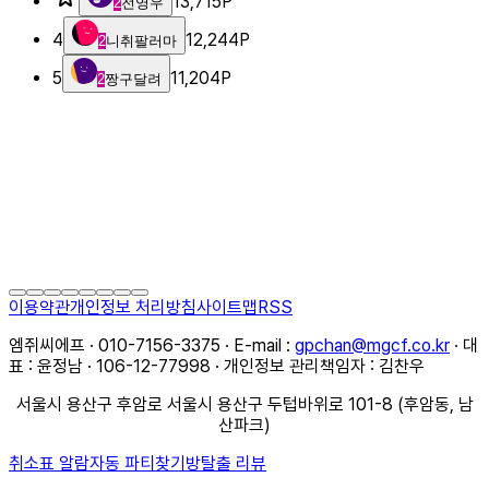
13,715
P
2
전영우
4
12,244
P
2
니취팔러마
5
11,204
P
2
짱구달려
이용약관
개인정보 처리방침
사이트맵
RSS
엠쥐씨에프 · 010-7156-3375 · E-mail :
gpchan@mgcf.co.kr
· 대
표 : 윤정남 · 106-12-77998 · 개인정보 관리책임자 : 김찬우
서울시 용산구 후암로 서울시 용산구 두텁바위로 101-8 (후암동, 남
산파크)
취소표 알람
자동 파티찾기
방탈출 리뷰