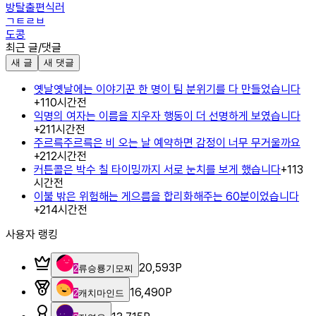
방탈출편식러
ㄱㅌㄹㅂ
도콩
최근 글/댓글
새 글
새 댓글
옛날옛날에는 이야기꾼 한 명이 팀 분위기를 다 만들었습니다
+
1
10시간전
익명의 여자는 이름을 지우자 행동이 더 선명하게 보였습니다
+
2
11시간전
주르륵주르륵은 비 오는 날 예약하면 감정이 너무 무거울까요
+
2
12시간전
커튼콜은 박수 칠 타이밍까지 서로 눈치를 보게 했습니다
+
1
13
시간전
이불 밖은 위험해는 게으름을 합리화해주는 60분이었습니다
+
2
14시간전
사용자 랭킹
20,593
P
2
류승룡기모찌
16,490
P
2
캐치마인드