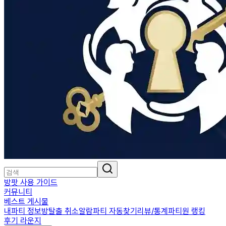
방팟 사용 가이드
커뮤니티
베스트 게시물
내파티 정보
방탈출 취소알람
파티 자동찾기
리뷰/통계
파티원 랭킹
후기 라운지