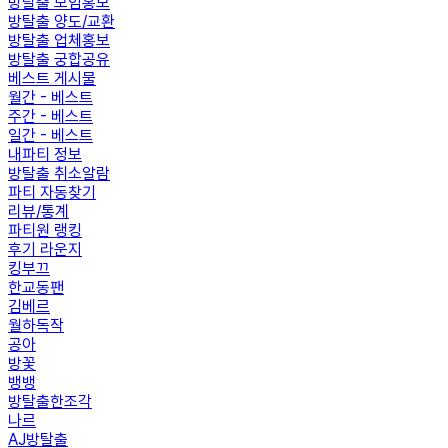
방탈출 모임홍보
방탈출 양도/교환
방탈출 업체홍보
방탈출 궁합공유
베스트 게시물
월간 - 베스트
주간 - 베스트
일간 - 베스트
내파티 정보
방탈출 취소알람
파티 자동찾기
리뷰/통계
파티원 랭킹
후기 라운지
킹부끄
한교동팬
김베르
월하독작
공아
방꽃
뱅뱅
방탈출한조각
나르
AJ방탈출