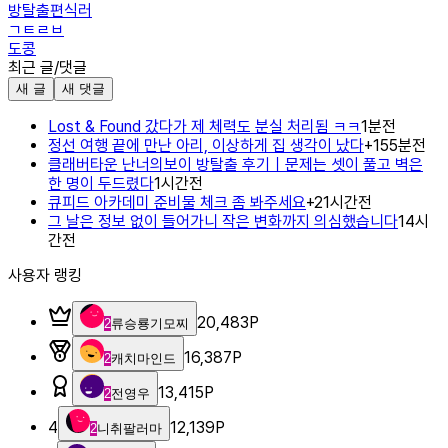
방탈출편식러
ㄱㅌㄹㅂ
도콩
최근 글/댓글
새 글
새 댓글
Lost & Found 갔다가 제 체력도 분실 처리됨 ㅋㅋ
1분전
정선 여행 끝에 만난 아리, 이상하게 집 생각이 났다
+
1
55분전
클래버타운 난너의보이 방탈출 후기｜문제는 셋이 풀고 벽은
한 명이 두드렸다
1시간전
큐피드 아카데미 준비물 체크 좀 봐주세요
+
2
1시간전
그 날은 정보 없이 들어가니 작은 변화까지 의심했습니다
14시
간전
사용자 랭킹
20,483
P
2
류승룡기모찌
16,387
P
2
캐치마인드
13,415
P
2
전영우
4
12,139
P
2
니취팔러마