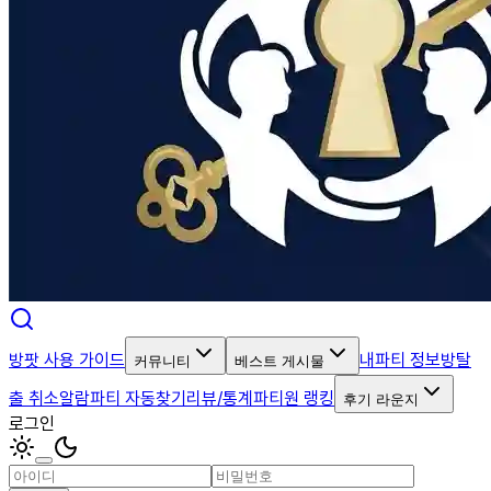
방팟 사용 가이드
내파티 정보
방탈
커뮤니티
베스트 게시물
출 취소알람
파티 자동찾기
리뷰/통계
파티원 랭킹
후기 라운지
로그인