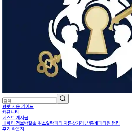
방팟 사용 가이드
커뮤니티
베스트 게시물
내파티 정보
방탈출 취소알람
파티 자동찾기
리뷰/통계
파티원 랭킹
후기 라운지