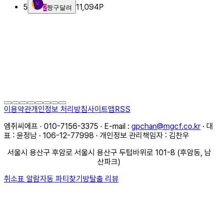
5
11,094
P
2
짱구달려
이용약관
개인정보 처리방침
사이트맵
RSS
엠쥐씨에프 · 010-7156-3375 · E-mail :
gpchan@mgcf.co.kr
· 대
표 : 윤정남 · 106-12-77998 · 개인정보 관리책임자 : 김찬우
서울시 용산구 후암로 서울시 용산구 두텁바위로 101-8 (후암동, 남
산파크)
취소표 알람
자동 파티찾기
방탈출 리뷰