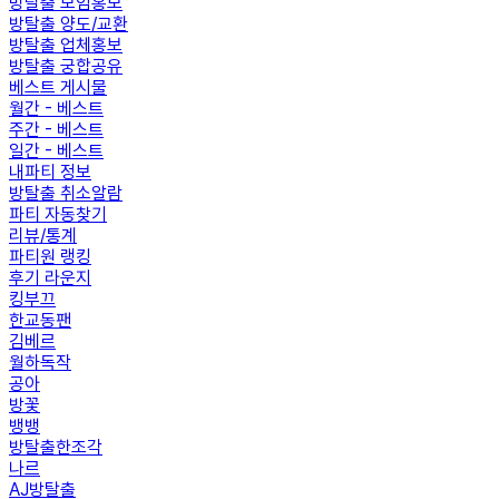
방탈출 모임홍보
방탈출 양도/교환
방탈출 업체홍보
방탈출 궁합공유
베스트 게시물
월간 - 베스트
주간 - 베스트
일간 - 베스트
내파티 정보
방탈출 취소알람
파티 자동찾기
리뷰/통계
파티원 랭킹
후기 라운지
킹부끄
한교동팬
김베르
월하독작
공아
방꽃
뱅뱅
방탈출한조각
나르
AJ방탈출