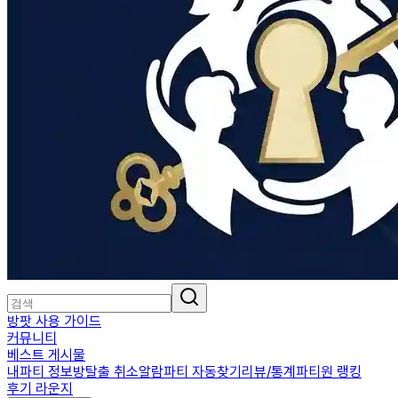
방팟 사용 가이드
커뮤니티
베스트 게시물
내파티 정보
방탈출 취소알람
파티 자동찾기
리뷰/통계
파티원 랭킹
후기 라운지