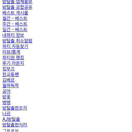
방탈출 업체홍보
방탈출 궁합공유
베스트 게시물
월간 - 베스트
주간 - 베스트
일간 - 베스트
내파티 정보
방탈출 취소알람
파티 자동찾기
리뷰/통계
파티원 랭킹
후기 라운지
킹부끄
한교동팬
김베르
월하독작
공아
방꽃
뱅뱅
방탈출한조각
나르
AJ방탈출
방탈출편식러
ㄱㅌㄹㅂ