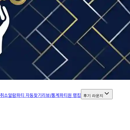
 취소알람
파티 자동찾기
리뷰/통계
파티원 랭킹
후기 라운지