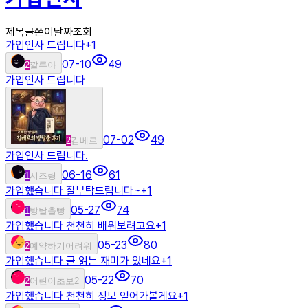
제목
글쓴이
날짜
조회
가입인사 드립니다
+
1
07-10
49
2
깔루아
가입인사 드립니다
07-02
49
2
김베르
가입인사 드립니다.
06-16
61
1
시즈링
가입했습니다 잘부탁드립니다~
+
1
05-27
74
1
방탈출빵
가입했습니다 천천히 배워보려고요
+
1
05-23
80
2
예약하기어려워
가입했습니다 글 읽는 재미가 있네요
+
1
05-22
70
2
어린이초보2
가입했습니다 천천히 정보 얻어가볼게요
+
1