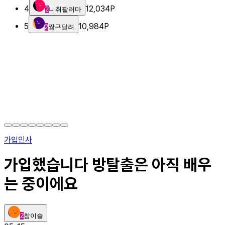
4
12,034
P
2
니취팔러마
5
10,984
P
2
짱구달려
가입인사
가입했습니다 방탈출은 아직 배우
는 중이에요
2
참이슬