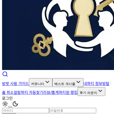
방팟 사용 가이드
내파티 정보
방탈
커뮤니티
베스트 게시물
출 취소알람
파티 자동찾기
리뷰/통계
파티원 랭킹
후기 라운지
로그인