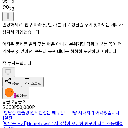
05-15
73
안녕하세요. 친구 따라 몇 번 가본 뒤로 방탈출 후기 찾아보는 재미가
생겨서 가입했습니다.
아직은 문제를 빨리 푸는 편은 아니고 분위기랑 팀워크 보는 쪽에 더
가까운 것 같아요. 쫄보라 공포 테마는 천천히 도전하려고 합니다.
잘 부탁드립니다.
-
공유
스크랩
2
참이슬
등급 2
등급 3
5,363
P
50,000
P
[
방탈출 한줄평
]
삼덕반점은 메뉴판도 그냥 지나치기 어려웠습니다
1일전
[
방탈출 후기
]
Hometown은 서울살이 오래한 친구가 제일 조용해졌