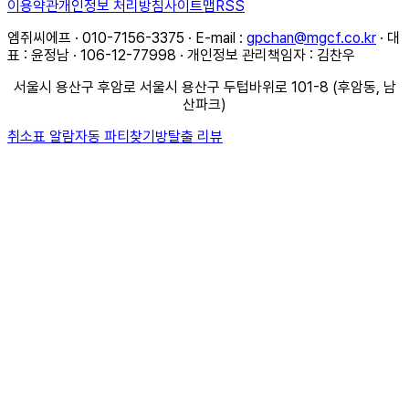
이용약관
개인정보 처리방침
사이트맵
RSS
엠쥐씨에프 · 010-7156-3375 · E-mail :
gpchan@mgcf.co.kr
· 대
표 : 윤정남 · 106-12-77998 · 개인정보 관리책임자 : 김찬우
서울시 용산구 후암로 서울시 용산구 두텁바위로 101-8 (후암동, 남
산파크)
취소표 알람
자동 파티찾기
방탈출 리뷰