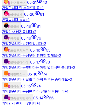
05-21
43
2
우주를건너
가입합니다 잘 부탁드려요
+
1
05-20
81
2
비명발싸
반갑습니다 ㅎㅎ
+
1
05-19
81
2
쿨쿨리
가입인사 남겨봅니다
+
2
05-19
79
2
웬종일
가입했습니다 방린이입니다
+
2
05-18
63
2
크툴루의저주
가입했습니다 눈팅부터 천천히 할게요
+
2
05-17
73
2
물방울다이아
가입했습니다 공포테마는 아직 멀리서만 봅니다
+
2
05-16
74
2
페럴01산수
가입했습니다 방탈출은 아직 배우는 중이에요
+
2
05-15
74
2
참이슬
가입했습니다 눈팅만 하다 글도 남겨봅니다
+
1
05-14
66
2
멸종위기탐사대
가입인사 먼저 남깁니다
+
1