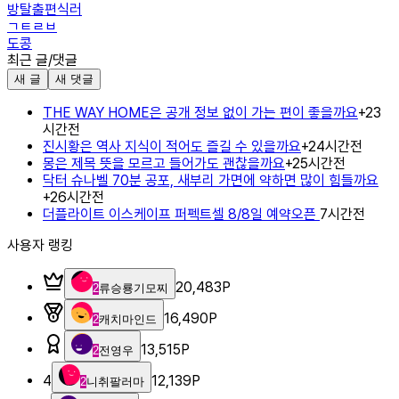
방탈출편식러
ㄱㅌㄹㅂ
도콩
최근 글/댓글
새 글
새 댓글
THE WAY HOME은 공개 정보 없이 가는 편이 좋을까요
+
2
3
시간전
진시황은 역사 지식이 적어도 즐길 수 있을까요
+
2
4시간전
몽은 제목 뜻을 모르고 들어가도 괜찮을까요
+
2
5시간전
닥터 슈나벨 70분 공포, 새부리 가면에 약하면 많이 힘들까요
+
2
6시간전
더플라이트 이스케이프 퍼펙트셀 8/8일 예약오픈
7시간전
사용자 랭킹
20,483
P
2
류승룡기모찌
16,490
P
2
캐치마인드
13,515
P
2
전영우
4
12,139
P
2
니취팔러마