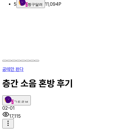
5
11,094
P
2
짱구달려
공테만 판다
층간 소음 혼방 후기
2
ㄱㅌㄹㅂ
02-01
17,115