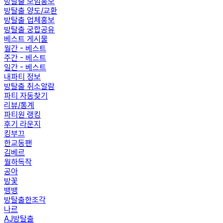
방탈출 모임홍보
방탈출 양도/교환
방탈출 업체홍보
방탈출 궁합공유
베스트 게시물
월간 - 베스트
주간 - 베스트
일간 - 베스트
내파티 정보
방탈출 취소알람
파티 자동찾기
리뷰/통계
파티원 랭킹
후기 라운지
킹부끄
한교동팬
김베르
월하독작
공아
방꽃
뱅뱅
방탈출한조각
나르
AJ방탈출