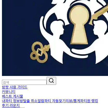
방팟 사용 가이드
커뮤니티
베스트 게시물
내파티 정보
방탈출 취소알람
파티 자동찾기
리뷰/통계
파티원 랭킹
후기 라운지