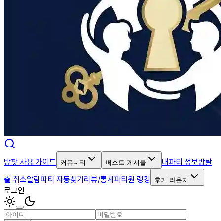
방팟 사용 가이드
내파티 정보
방탈
커뮤니티
베스트 게시물
출 취소알람
파티 자동찾기
리뷰/통계
파티원 랭킹
후기 라운지
로그인