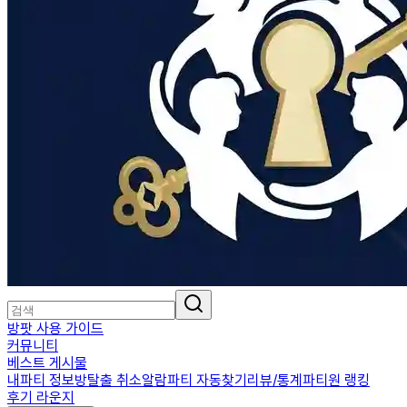
방팟 사용 가이드
커뮤니티
베스트 게시물
내파티 정보
방탈출 취소알람
파티 자동찾기
리뷰/통계
파티원 랭킹
후기 라운지