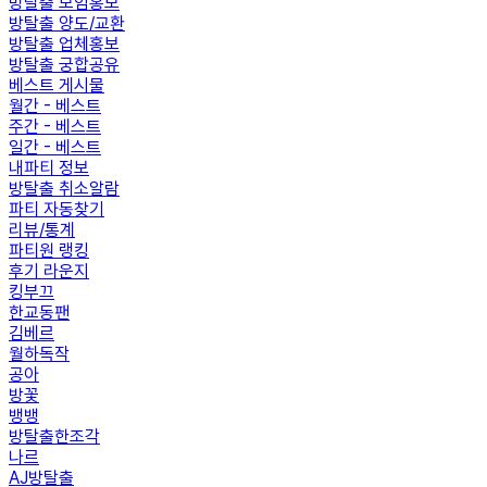
방탈출 모임홍보
방탈출 양도/교환
방탈출 업체홍보
방탈출 궁합공유
베스트 게시물
월간 - 베스트
주간 - 베스트
일간 - 베스트
내파티 정보
방탈출 취소알람
파티 자동찾기
리뷰/통계
파티원 랭킹
후기 라운지
킹부끄
한교동팬
김베르
월하독작
공아
방꽃
뱅뱅
방탈출한조각
나르
AJ방탈출