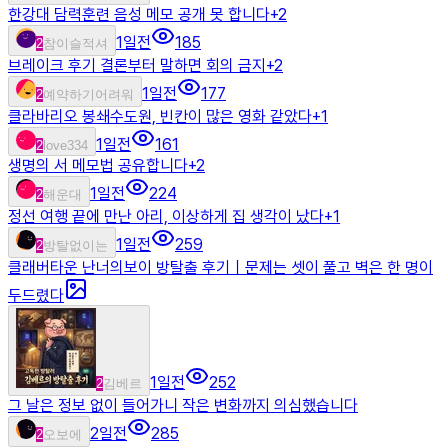
한강대 담력훈련 음성 메모 공개 못 합니다
+
2
1일전
185
2
참이슬적셔
브레이크 후기 결론부터 말하면 회의 금지
+
2
1일전
177
2
예약하기어려워
클라바리오 봉쇄수도원, 빈칸이 많은 영화 같았다
+
1
1일전
161
2
love334
생명의 서 메모법 공유합니다
+
2
1일전
224
2
해운대
정선 여행 끝에 만난 아리, 이상하게 집 생각이 났다
+
1
1일전
259
2
방탈없이는
클래버타운 난너의보이 방탈출 후기｜문제는 셋이 풀고 벽은 한 명이
두드렸다
1일전
252
2
김베르
그 날은 정보 없이 들어가니 작은 변화까지 의심했습니다
2일전
285
2
오보에