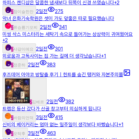
하피스 캔디샵은 달콤한 냄새보다 뒤쪽이 신경 쓰였습니다
+
2
2일전
275
2
참이슬한잔
악녀 은화기숙학원은 셋이 가도 앞줄은 따로 필요했습니다
2일전
341
2
류승룡기모찌
미씽 삭스 미스터리는 세탁기 속으로 들어가는 상상력이 귀여웠어요
+
2
2일전
301
2
샤갈이에요
외로움과 고독사이는 집 가는 길에 더 생각났습니다
+
1
2일전
383
2
정준하
후즈데어 아야코 방탈출 후기｜힌트를 숨긴 탱커와 자본주의쫄
2일전
382
2
김베르
트랩은 등산 갔다가 산골 창고부터 의심하게 됩니다
3일전
415
2
바람의언덕
신비의 베이커리는 엄마 없는 일주일이 생각보다 바빴습니다
+
1
3일전
463
2
오탁후