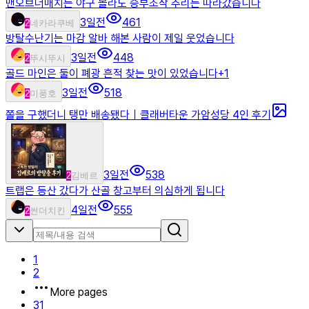
맨오브더매치는 야구 몰라도 승부조작 추리는 따라갔습니다
3일전
461
2
네카라쿠베
방탈수난기는 마감 알바 해본 사람이 제일 웃었습니다
3일전
448
2
뚜시뚜시
골드 마인은 둘이 폐광 흔적 찾는 맛이 있었습니다
+
1
3일전
518
2
미풍호
쫄을 구했더니 탱만 배송됐다｜클래버타운 가암성당 4인 후기
3일전
538
2
김베르
트랩은 등산 갔다가 산골 창고부터 의심하게 됩니다
4일전
555
2
썬더치킨
1
2
More pages
31