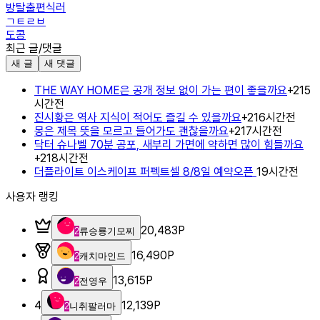
방탈출편식러
ㄱㅌㄹㅂ
도콩
최근 글/댓글
새 글
새 댓글
THE WAY HOME은 공개 정보 없이 가는 편이 좋을까요
+
2
15
시간전
진시황은 역사 지식이 적어도 즐길 수 있을까요
+
2
16시간전
몽은 제목 뜻을 모르고 들어가도 괜찮을까요
+
2
17시간전
닥터 슈나벨 70분 공포, 새부리 가면에 약하면 많이 힘들까요
+
2
18시간전
더플라이트 이스케이프 퍼펙트셀 8/8일 예약오픈
19시간전
사용자 랭킹
20,483
P
2
류승룡기모찌
16,490
P
2
캐치마인드
13,615
P
2
전영우
4
12,139
P
2
니취팔러마