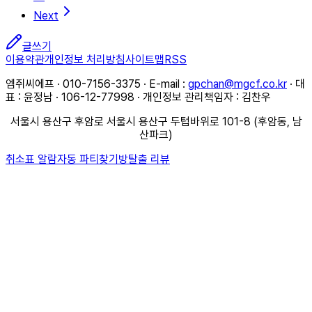
Next
글쓰기
이용약관
개인정보 처리방침
사이트맵
RSS
엠쥐씨에프 · 010-7156-3375 · E-mail :
gpchan@mgcf.co.kr
· 대
표 : 윤정남 · 106-12-77998 · 개인정보 관리책임자 : 김찬우
서울시 용산구 후암로 서울시 용산구 두텁바위로 101-8 (후암동, 남
산파크)
취소표 알람
자동 파티찾기
방탈출 리뷰