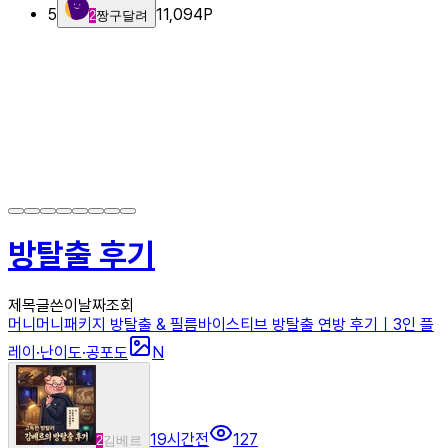
5
11,094
P
2
짱구달려
방탈출 후기
제목
글쓴이
날짜
조회
머니머니패키지 방탈출 & 필름바이스티브 방탈출 연방 후기｜3인 플
레이·난이도·공포도
N
19시간전
127
2
김베르