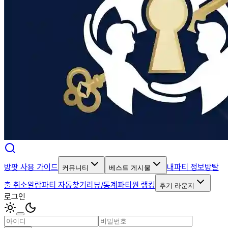
방팟 사용 가이드
내파티 정보
방탈
커뮤니티
베스트 게시물
출 취소알람
파티 자동찾기
리뷰/통계
파티원 랭킹
후기 라운지
로그인