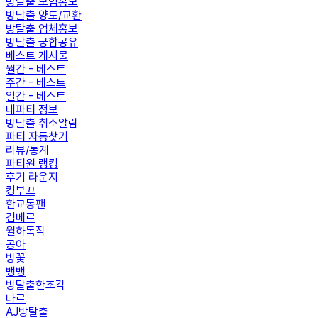
방탈출 모임홍보
방탈출 양도/교환
방탈출 업체홍보
방탈출 궁합공유
베스트 게시물
월간 - 베스트
주간 - 베스트
일간 - 베스트
내파티 정보
방탈출 취소알람
파티 자동찾기
리뷰/통계
파티원 랭킹
후기 라운지
킹부끄
한교동팬
김베르
월하독작
공아
방꽃
뱅뱅
방탈출한조각
나르
AJ방탈출