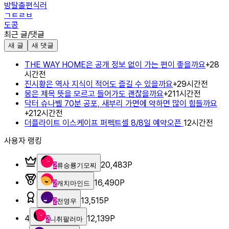
방탈출편식러
ㄱㅌㄹㅂ
도콩
최근 글/댓글
새 글
새 댓글
THE WAY HOME은 공개 정보 없이 가는 편이 좋을까요
+
2
8
시간전
진시황은 역사 지식이 적어도 즐길 수 있을까요
+
2
9시간전
몽은 제목 뜻을 모르고 들어가도 괜찮을까요
+
2
11시간전
닥터 슈나벨 70분 공포, 새부리 가면에 약하면 많이 힘들까요
+
2
12시간전
더플라이트 이스케이프 퍼펙트셀 8/8일 예약오픈
12시간전
사용자 랭킹
20,483
P
2
류승룡기모찌
16,490
P
2
캐치마인드
13,515
P
2
전영우
4
12,139
P
2
니취팔러마