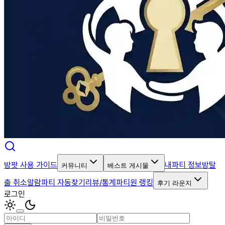
방팟 사용 가이드
내파티 정보
방탈
커뮤니티
베스트 게시물
출 취소알람
파티 자동찾기
리뷰/통계
파티원 랭킹
후기 라운지
로그인