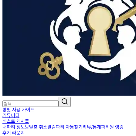
방팟 사용 가이드
커뮤니티
베스트 게시물
내파티 정보
방탈출 취소알람
파티 자동찾기
리뷰/통계
파티원 랭킹
후기 라운지