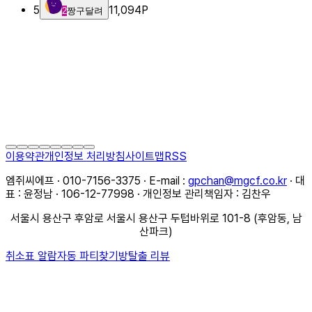
5
11,094
P
2
짱구달려
이용약관
개인정보 처리방침
사이트맵
RSS
엠쥐씨에프 · 010-7156-3375 · E-mail :
gpchan@mgcf.co.kr
· 대
표 : 윤정남 · 106-12-77998 · 개인정보 관리책임자 : 김찬우
서울시 용산구 후암로 서울시 용산구 두텁바위로 101-8 (후암동, 남
산파크)
취소표 알람
자동 파티찾기
방탈출 리뷰